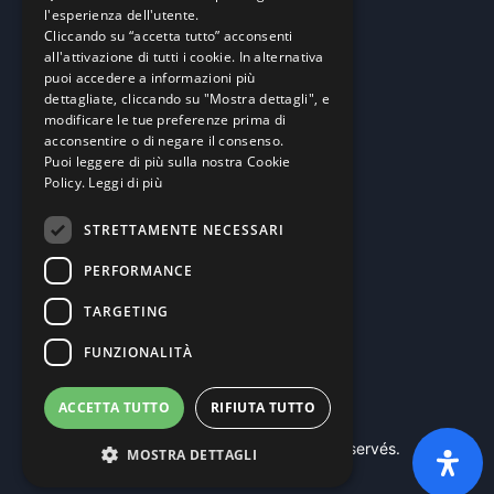
l'esperienza dell'utente.
Cliccando su “accetta tutto” acconsenti
all'attivazione di tutti i cookie. In alternativa
Académie
puoi accedere a informazioni più
dettagliate, cliccando su "Mostra dettagli", e
modificare le tue preferenze prima di
Akademie
acconsentire o di negare il consenso.
B2B-E-
Commerce
Puoi leggere di più sulla nostra Cookie
Catalogue fournisseurs
Policy.
Leggi di più
Automatisation
Intelligence artificielle
STRETTAMENTE NECESSARI
PERFORMANCE
TARGETING
FUNZIONALITÀ
ACCETTA TUTTO
RIFIUTA TUTTO
© 2026
Weblink Srl
- Tous droits réservés.
MOSTRA DETTAGLI