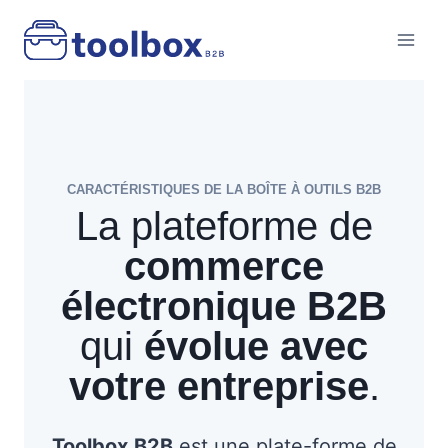
Skip
to
content
CARACTÉRISTIQUES DE LA BOÎTE À OUTILS B2B
La plateforme de
commerce
électronique B2B
qui
évolue avec
votre entreprise
.
Toolbox
B2B
est une plate-forme de