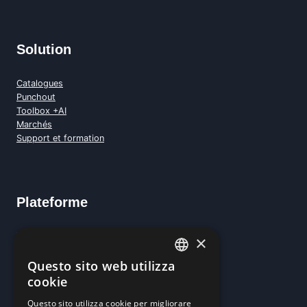
Solution
Catalogues
Punchout
Toolbox +AI
Marchés
Support et formation
Plateforme
Versions
×
Demander une démo
Questo sito web utilizza
Demander un devis
ITALIAN
Contacts commerciaux
cookie
Entreprise
ENGLISH
Questo sito utilizza cookie per migliorare